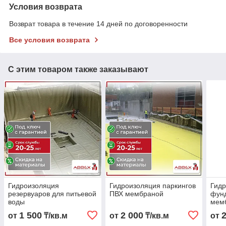
Условия возврата
Возврат товара в течение 14 дней по договоренности
Все условия возврата
С этим товаром также заказывают
Гидроизоляция
Гидроизоляция паркингов
Гид
резервуаров для питьевой
ПВХ мембраной
фун
воды
мем
1 500
2 000
от
₸/кв.м
от
₸/кв.м
от