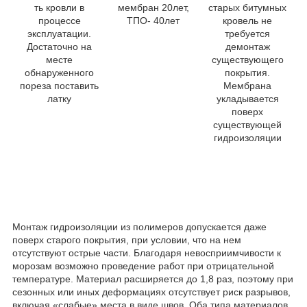
ть кровли в
мембран 20лет,
старых битумных
процессе
ТПО- 40лет
кровель не
эксплуатации.
требуется
Достаточно на
демонтаж
месте
существующего
обнаруженного
покрытия.
пореза поставить
Мембрана
латку
укладывается
поверх
существующей
гидроизоляции
Монтаж гидроизоляции из полимеров допускается даже
поверх старого покрытия, при условии, что на нем
отсутствуют острые части. Благодаря невосприимчивости к
морозам возможно проведение работ при отрицательной
температуре. Материал расширяется до 1,8 раз, поэтому при
сезонных или иных деформациях отсутствует риск разрывов,
включая «слабые» места в виде швов. Оба типа материалов