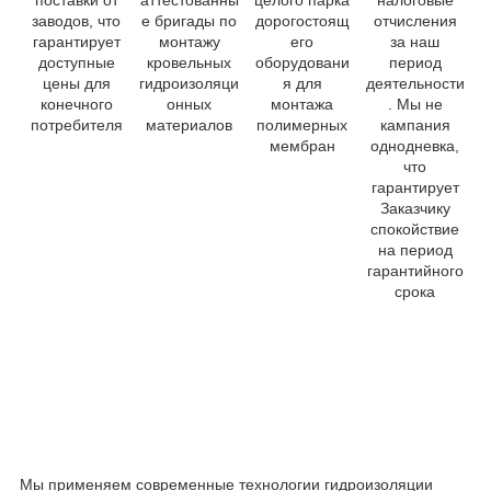
заводов, что
е бригады по
дорогостоящ
отчисления
гарантирует
монтажу
его
за наш
доступные
кровельных
оборудовани
период
цены для
гидроизоляци
я для
деятельности
конечного
онных
монтажа
. Мы не
потребителя
материалов
полимерных
кампания
мембран
однодневка,
что
гарантирует
Заказчику
спокойствие
на период
гарантийного
срока
Мы применяем современные технологии гидроизоляции