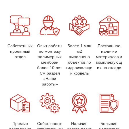
Собственных
Опыт работы
Более 1 млн
Постоянное
проектный
по монтажу
м2
наличие
отдел
полимерных
выполнено
материалов и
мембран
объектов по
комплектующ
более 10 лет.
гидроизоляци
их на складе
См.раздел
и кровель
«Наши
работы»
Прямые
Собственные
Наличие
Большие
поставки от
аттестованны
целого парка
налоговые