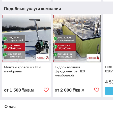
Подобные услуги компании
Монтаж кровли из ПВХ
Гидроизоляция
ПВХ
мембраны
фундаментов ПВХ
810/
мембраной
4 5
1 500
2 000
от
₸/кв.м
от
₸/кв.м
О нас