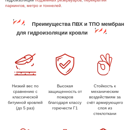
гидроизоляции
подземных резервуаров
,
перекрытий
паркингов
,
метро и тоннелей
.
Преимущества ПВХ и ТПО мембран
для гидроизоляции кровли
Низкий вес по
Высокая
Стойкость к
сравнению с
защищенность от
механическим
классической
пожаров
воздействиям за
битумной кровлей
благодаря классу
счёт армирующего
(до 5 раз)
горючести Г1
слоя из
стеклоткани