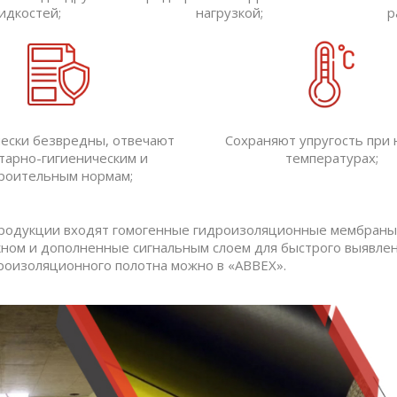
идкостей;
нагрузкой;
р
чески безвредны, отвечают
Сохраняют упругость при 
тарно-гигиеническим и
температурах;
роительным нормам;
продукции входят гомогенные гидроизоляционные мембраны 
кном и дополненные сигнальным слоем для быстрого выявлен
роизоляционного полотна можно в «ABBEX».