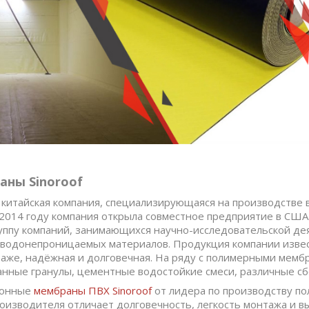
аны Sinoroof
о китайская компания, специализирующаяся на производстве
В 2014 году компания открыла совместное предприятие в США.
руппу компаний, занимающихся научно-исследовательской д
водонепроницаемых материалов. Продукция компании извест
таже, надёжная и долговечная. На ряду с полимерными мембр
ные гранулы, цементные водостойкие смеси, различные сб
ионные
мембраны ПВХ
Sinoroof
от лидера по производству п
изводителя отличает долговечность, легкость монтажа и в