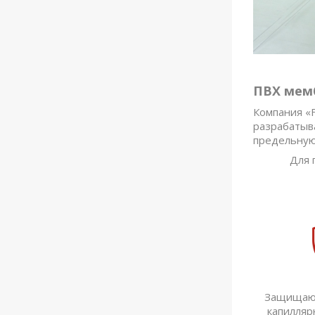
ПВХ мемб
Компания «
разрабатыва
предельную
Для 
Защищают
капилляр