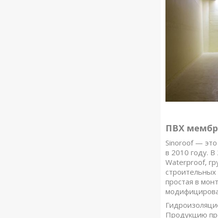
ПВХ мембр
Sinoroof — эт
в 2010 году. 
Waterproof, г
строительных 
простая в мон
модифицирован
Гидроизоляц
Продукцию про