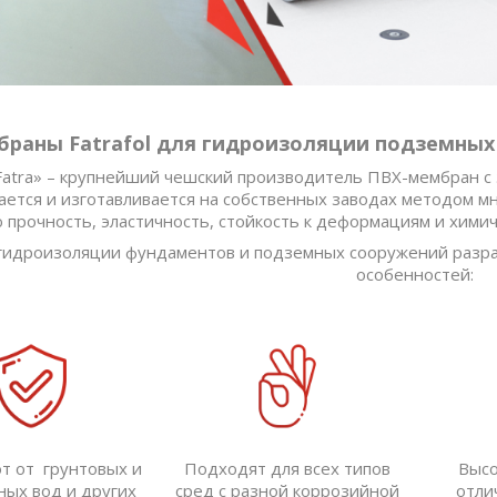
раны Fatrafol для гидроизоляции подземных
Fatra» – крупнейший чешский производитель ПВХ-мембран с 
ется и изготавливается на собственных заводах методом мн
 прочность, эластичность, стойкость к деформациям и хими
гидроизоляции фундаментов и подземных сооружений разраб
особенностей:
 от грунтовых и
Подходят для всех типов
Высо
ных вод и других
сред с разной коррозийной
отли