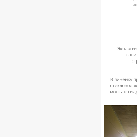
ж
Экологи
сани
ст
В линейку 
стекловоло
монтаж гид