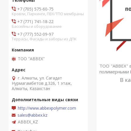
+7 (705) 575-60-75
Кровли, Паркинги, ПВХ/ТПО мембраны
+7 (771) 741-18-22
Бассейны и оборудование
+7 (777) 552-09-97
Террасы, Фасады и заборы из ДПК
ТОО "ABBEX"
ТОО "ABBEX" 
полимерными
г. Алматы, ул. Сагадат
В к
Нурмагамбетов д.326, 1 этаж,
Алматы, Казахстан
http://www.abbexpolymer.com
sales@abbex.kz
ABBEX_KZ