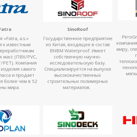
Fatra
SinoRoof
PirroG
 «Fatra, a.s.»
Государственное предприятие
компания
я к известным
из Китая, входящее в состав
миру, сп
ереработчикам
BNBM Waterproof. Имеет
х масс (ПВХ/PVC,
собственную научно-
теплоиз
/PET). Компания
исследовательскую базу.
пеноп
 изделия самого
Специализируется на выпуске
мягк
ласса и продает
высококачественных
я более чем в 52
строительных полимерных
аны мира.
материалов.