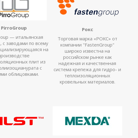
PirroGroup
Рокс
roup — итальянская
Торговая марка «РОКС» от
, с заводами по всему
компании "FastenGroup"
ециализирующаяся на
широко известна на
производстве
российском рынке как
оляционных плит из
надежная и качественная
олиизоцианурата с
система крепежа для гидро- и
ими облицовками.
теплоизоляционных
кровельных материалов.