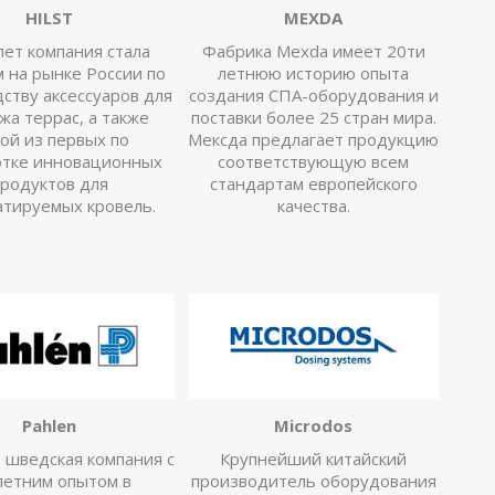
HILST
MEXDA
лет компания стала
Фабрика Mexda имеет 20ти
 на рынке России по
летнюю историю опыта
ству аксессуаров для
создания СПА-оборудования и
жа террас, а также
поставки более 25 стран мира.
ой из первых по
Мексда предлагает продукцию
отке инновационных
соответствующую всем
родуктов для
стандартам европейского
атируемых кровель.
качества.
Pahlen
Microdos
 шведская компания с
Крупнейший китайский
летним опытом в
производитель оборудования