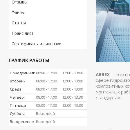
Отзывы
Файлы
Статьи
Прайс лист
Сертификаты и лицензии
ГРАФИК РАБОТЫ
Понедельник
08:00
17:00
12:00
13:00
ABBEX
— это п
сфере гидроизо
Вторник
08:00
17:00
12:00
13:00
композитных ко
Среда
08:00
17:00
12:00
13:00
монтажных рабо
стандартам.
Четверг
08:00
17:00
12:00
13:30
Пятница
08:00
17:00
12:00
13:00
Суббота
Выходной
Воскресенье
Выходной