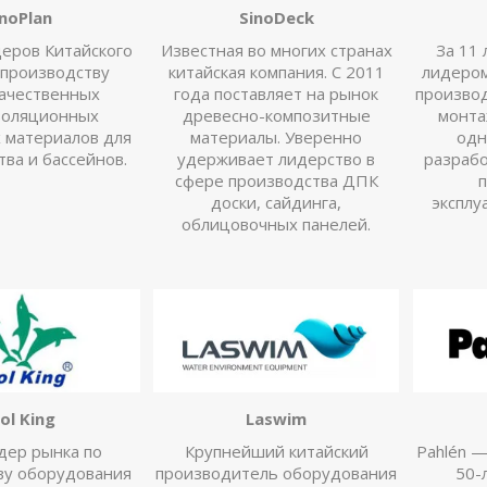
inoPlan
SinoDeck
еров Китайского
Известная во многих странах
За 11 
 производству
китайская компания. С 2011
лидером
ачественных
года поставляет на рынок
производ
золяционных
древесно-композитные
монта
 материалов для
материалы. Уверенно
одн
тва и бассейнов.
удерживает лидерство в
разраб
сфере производства ДПК
п
доски, сайдинга,
эксплу
облицовочных панелей.
ol King
Laswim
дер рынка по
Крупнейший китайский
Pahlén —
ву оборудования
производитель оборудования
50-