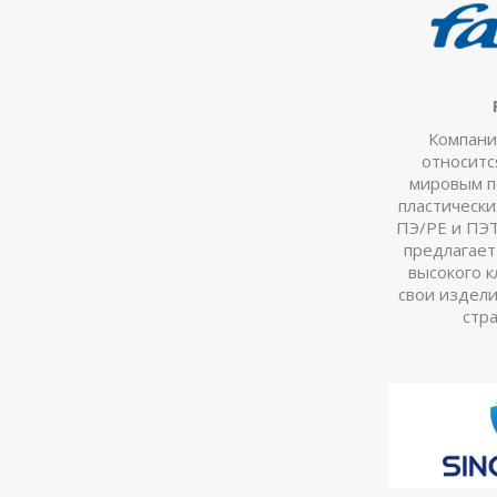
Компания
относитс
мировым п
пластически
ПЭ/PE и ПЭТ
предлагает
высокого к
свои издели
стр