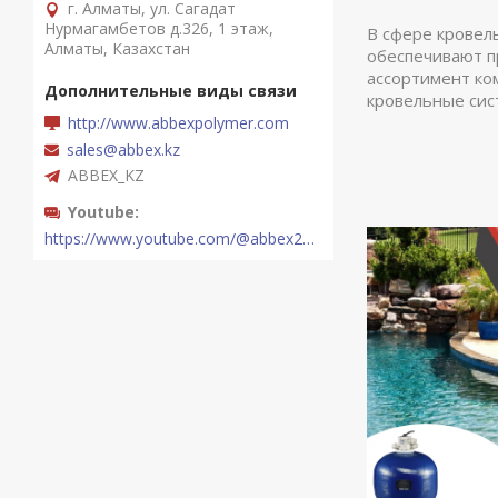
г. Алматы, ул. Сагадат
Нурмагамбетов д.326, 1 этаж,
В сфере кровел
Алматы, Казахстан
обеспечивают п
ассортимент ко
кровельные сис
http://www.abbexpolymer.com
sales@abbex.kz
ABBEX_KZ
Youtube
https://www.youtube.com/@abbex2289