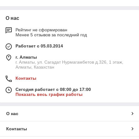
В этом разделе каталога наша компания предлагает купить
по выгодной цене ПВХ мембрану производства Sinoroof. В
О нас
наличии армированная мембрана толщиной 1.2 и 1,5, и
неармированная мембрана толщиной 2.0 мм. Продукция
Рейтинг не сформирован
упакована в удобные для транспортировки, хранения и
Менее 5 отзывов за последний год
применения рулоны шириной 2 м и длиной 15 и 20 м. Наша
компания осуществляет
монтаж и гидроизоляцию плоских
Работает с 05.03.2014
кровель
под ключ. Чтобы заказать ПВХ мембрану или услугу
её монтажа прямо сейчас, позвоните нам на номер
г. Алматы
телефона
+77055756075
.
г. Алматы, ул. Сагадат Нурмагамбетов д.326, 1 этаж,
Алматы, Казахстан
Контакты
О производителе
Сегодня работает с 08:00 до 17:00
Показать весь график работы
О нас
Контакты