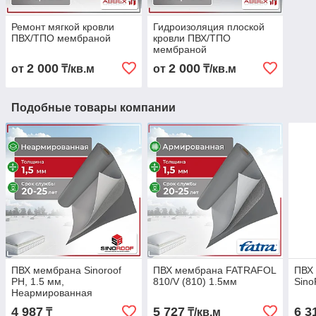
Ремонт мягкой кровли
Гидроизоляция плоской
ПВХ/ТПО мембраной
кровли ПВХ/ТПО
мембраной
2 000
2 000
от
₸/кв.м
от
₸/кв.м
Подобные товары компании
ПВХ мембрана Sinoroof
ПВХ мембрана FATRAFOL
ПВХ 
PH, 1.5 мм,
810/V (810) 1.5мм
Sino
Неармированная
4 987
5 727
6 3
₸
₸/кв.м