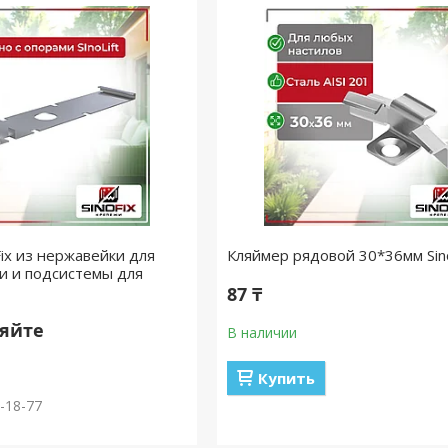
Fix из нержавейки для
Кляймер рядовой 30*36мм Sin
и и подсистемы для
87 ₸
няйте
В наличии
Купить
1-18-77