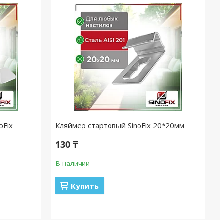
oFix
Кляймер стартовый SinoFix 20*20мм
130 ₸
В наличии
Купить