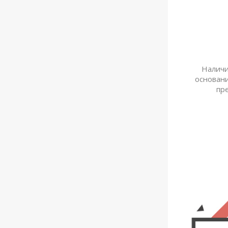
Наличи
основан
пр