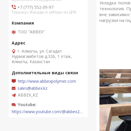
Укладка поло
+7 (777) 552-09-97
технология. 
Террасы, Фасады и заборы из ДПК
вне зависимос
нагрузки на г
ТОО "ABBEX"
г. Алматы, ул. Сагадат
Нурмагамбетов д.326, 1 этаж,
Алматы, Казахстан
http://www.abbexpolymer.com
sales@abbex.kz
ABBEX_KZ
Youtube
https://www.youtube.com/@abbex2289