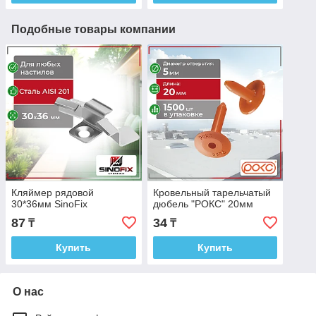
Подобные товары компании
Кляймер рядовой
Кровельный тарельчатый
30*36мм SinoFix
дюбель "РОКС" 20мм
87
34
₸
₸
Купить
Купить
О нас