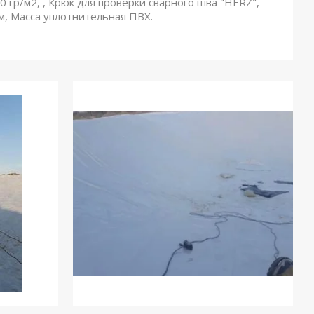
гр/м2, , Крюк для проверки сварного шва "HERZ",
м, Масса уплотнительная ПВХ.