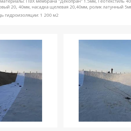
атериалы: ПВХ мембрана "Декопран" 1.5мм, Геотекстиль 400 
овый 20, 40мм, насадка щелевая 20,40мм, ролик латунный 5м
ь гидроизоляции: 1 200 м2