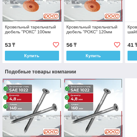
Кровельный тарельчатый
Кровельный тарельчатый
Кров
дюбель "РОКС" 100мм
дюбель "РОКС" 120мм
шай
53
56
41
₸
₸
Купить
Купить
Подобные товары компании