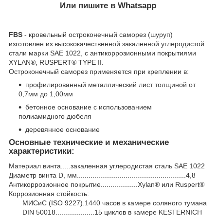
Или пишите в Whatsapp
FBS
- кровельный остроконечный саморез (шуруп)
изготовлен из высококачественной закаленной углеродистой
стали марки SAE 1022, с антикоррозионными покрытиями
XYLAN®, RUSPERT® TYPE II.
Остроконечный саморез применяется при креплении в:
профилированный металлический лист толщиной от
0,7мм до 1,00мм
бетонное основание с использованием
полиамидного дюбеля
деревянное основание
Основные технические и механические
характеристики:
Материал винта.....закаленная углеродистая сталь SAE 1022
Диаметр винта D, мм........................................................4,8
Антикоррозионное покрытие...................Xylan® или Ruspert®
Коррозионная стойкость:
МИСиС (ISO 9227).1440 часов в камере соляного тумана
DIN 50018....................15 циклов в камере KESTERNICH