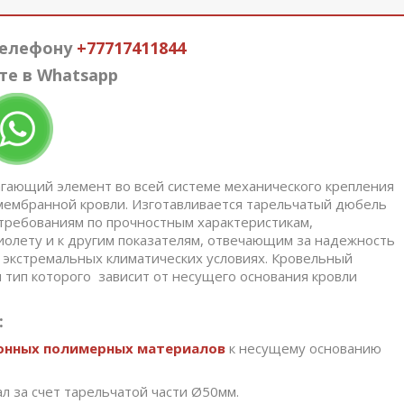
телефону
+77
717411844
те в Whatsapp
гающий элемент во всей системе механического крепления
 мембранной кровли. Изготавливается тарельчатый дюбель
ребованиям по прочностным характеристикам,
олету и к другим показателям, отвечающим за надежность
 экстремальных климатических условиях. Кровельный
тип которого зависит от несущего основания кровли
:
онных полимерных материалов
к несущему основанию
л за счет тарельчатой части Ø50мм.