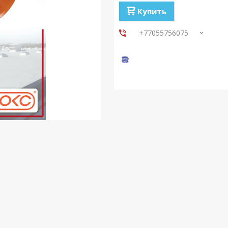
Купить
+77055756075