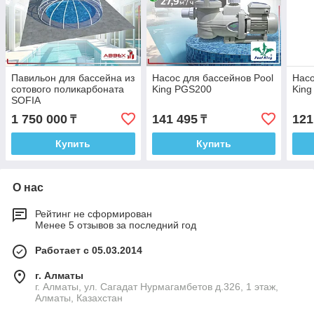
Павильон для бассейна из
Насос для бассейнов Pool
Насо
сотового поликарбоната
King PGS200
Kin
SOFIA
1 750 000
141 495
121
₸
₸
Купить
Купить
О нас
Рейтинг не сформирован
Менее 5 отзывов за последний год
Работает с 05.03.2014
г. Алматы
г. Алматы, ул. Сагадат Нурмагамбетов д.326, 1 этаж,
Алматы, Казахстан