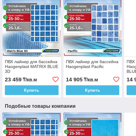
ПВХ лайнер для бассейна
ПВХ лайнер для бассейна
ПВХ 
Haogenplast MATRIX BLUE
Haogenplast Pacific
Haog
3D
BLU
23 459
14 905
14 
₸/кв.м
₸/кв.м
Купить
Купить
Подобные товары компании