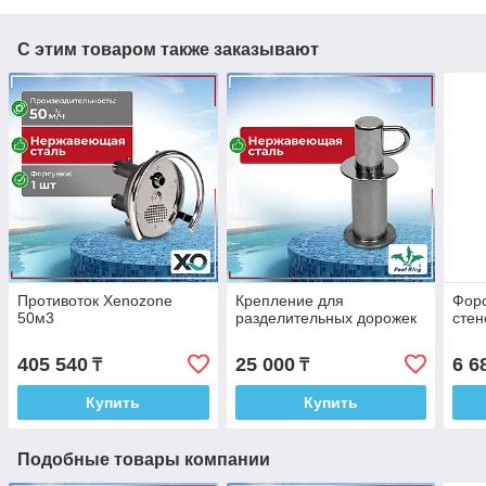
С этим товаром также заказывают
Противоток Xenozone
Крепление для
Форс
50м3
разделительных дорожек
стен
405 540
25 000
6 6
₸
₸
Купить
Купить
Подобные товары компании