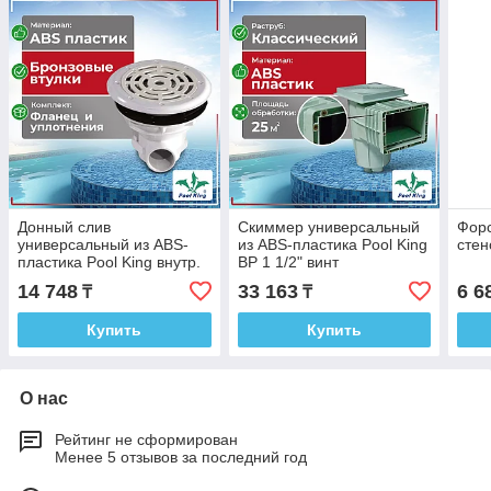
Донный слив
Cкиммер универсальный
Форс
универсальный из ABS-
из ABS-пластика Pool King
стен
пластика Pool King внутр.
ВР 1 1/2" винт
2"
14 748
33 163
6 6
₸
₸
Купить
Купить
О нас
Рейтинг не сформирован
Менее 5 отзывов за последний год