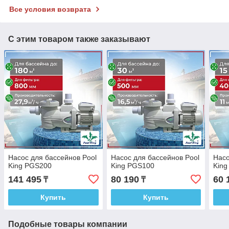
Все условия возврата
С этим товаром также заказывают
Насос для бассейнов Pool
Насос для бассейнов Pool
Насо
King PGS200
King PGS100
Kin
141 495
80 190
60 
₸
₸
Купить
Купить
Подобные товары компании