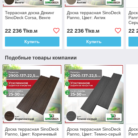
Террасная доска Декинг
Доска террасная SinoDeck
Доск
SinoDeck Corsa, Венге
Panno, Цвет: Антик
Pann
Сер
22 236
22 236
22 
₸/кв.м
₸/кв.м
Купить
Купить
Подобные товары компании
Доска террасная SinoDeck
Доска террасная SinoDeck
Доск
Panno, Цвет: Коричневый
Panno, Цвет: Темно-серый
Pann