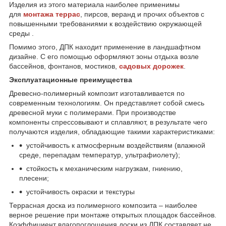
Изделия из этого материала наиболее применимы
для
монтажа террас
, пирсов, веранд и прочих объектов с
повышенными требованиями к воздействию окружающей
среды .
Помимо этого, ДПК находит применение в ландшафтном
дизайне. С его помощью оформляют зоны отдыха возле
бассейнов, фонтанов, мостиков,
садовых дорожек
.
Эксплуатационные преимущества
Древесно-полимерный композит изготавливается по
современным технологиям. Он представляет собой смесь
древесной муки с полимерами. При производстве
компоненты спрессовывают и сплавляют, в результате чего
получаются изделия, обладающие такими характеристиками:
устойчивость к атмосферным воздействиям (влажной
среде, перепадам температур, ультрафиолету);
стойкость к механическим нагрузкам, гниению,
плесени;
устойчивость окраски и текстуры
Террасная доска из полимерного композита – наиболее
верное решение при монтаже открытых площадок бассейнов.
Коэффициент влагопоглощения доски из ДПК составляет не