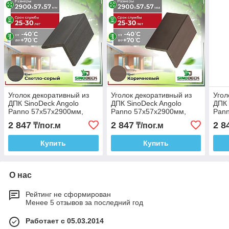
Уголок декоративный из
Уголок декоративный из
Угол
ДПК SinoDeck Angolo
ДПК SinoDeck Angolo
ДПК 
Panno 57х57х2900мм,
Panno 57х57х2900мм,
Pan
Цвет: Светло-серый
Цвет: Коричневый
Цвет
2 847
2 847
2 8
₸/пог.м
₸/пог.м
Купить
Купить
О нас
Рейтинг не сформирован
Менее 5 отзывов за последний год
Работает с 05.03.2014