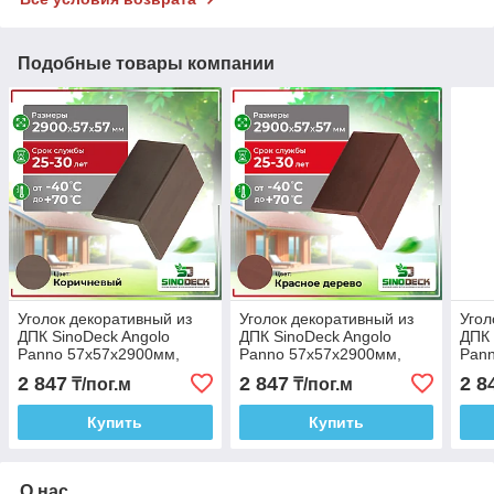
Подобные товары компании
Уголок декоративный из
Уголок декоративный из
Угол
ДПК SinoDeck Angolo
ДПК SinoDeck Angolo
ДПК 
Panno 57х57х2900мм,
Panno 57х57х2900мм,
Pan
Цвет: Коричневый
Цвет: Красное дерево
Цвет
2 847
2 847
2 8
₸/пог.м
₸/пог.м
Купить
Купить
О нас