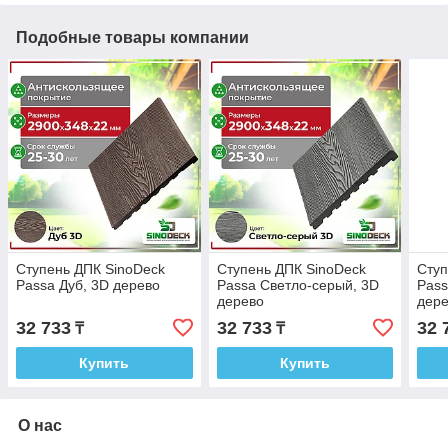
Подобные товары компании
Ступень ДПК SinoDeck
Ступень ДПК SinoDeck
Ступ
Passa Дуб, 3D дерево
Passa Светло-серый, 3D
Pass
дерево
дер
32 733
32 733
32 
₸
₸
Купить
Купить
О нас