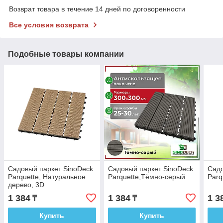
Возврат товара в течение 14 дней по договоренности
Все условия возврата
Подобные товары компании
Садовый паркет SinoDeck
Садовый паркет SinoDeck
Садо
Parquette, Натуральное
Parquette,Тёмно-серый
Parq
дерево, 3D
1 384
1 384
1 3
₸
₸
Купить
Купить