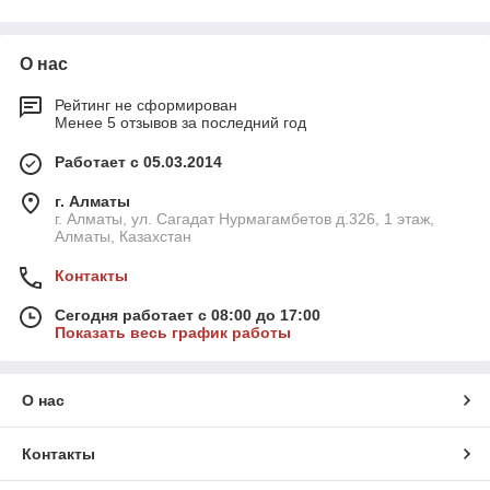
О нас
Рейтинг не сформирован
Менее 5 отзывов за последний год
Работает с 05.03.2014
Лестницы для бассейнов – это незаменимый элемент при
строительстве бассейна
, который помогает безопасно и
г. Алматы
удобно использовать его. Как правило, такие конструкции
г. Алматы, ул. Сагадат Нурмагамбетов д.326, 1 этаж,
Алматы, Казахстан
изготавливаются из нержавеющей стали или других сплавов
со специальным защитным покрытием. Также лестницы
Контакты
комплектуются прорезиненными деталями или накладками
из полимерного сырья, которые исключают скольжение и
Сегодня работает с 08:00 до 17:00
делают конструкции полностью безопасными для
Показать весь график работы
использования. Купить лестницу для бассейна можно в
различных конструктивных исполнениях в зависимости от
требуемых размеров, угла наклона, длины и других
О нас
параметров.
Контакты